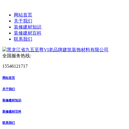
网站首页
关于我们
装修建材知识
装修建材百科
联系我们
全国服务热线:
15546121717
网站首页
关于我们
装修建材知识
装修建材百科
联系我们