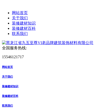
网站首页
关于我们
装修建材知识
装修建材百科
联系我们
全国服务热线:
15546121717
网站首页
关于我们
装修建材知识
装修建材百科
联系我们