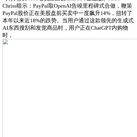
Chriss暗示：PayPal取OpenAI告竣里程碑式合做，鞭策
PayPal股价正在美股盘前买卖中一度飙升14%，扭转了
本年以来近18%的跌势。当用户通过这款领先的生成式
AI东西搜刮和发觉商品时，用户正在ChatGPT内购物
时，