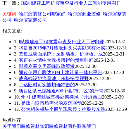
下一篇：
I赋能建建工程抗震审查及行业人工智能使用召开
关键词:
哈尔滨装修公司哪家好
哈尔滨商业装修
哈尔滨整装
公司
哈尔滨家装公司
相关文章:
1.
I赋能建建工程抗震审查及行业人工智能使
2025-12-31
2.
将是自2015年7月该股起头买卖以来有记实
2025-12-31
3.
⑥集成墙面系统：采制墙板、护墙板、成
2025-12-31
4.
实正在火情中为救援博得的贵重时间
2025-12-31
5.
跟着岁暮交房高峰取政策激
2025-12-30
6.
通过使用广联达BIM土建计量一体化平台
2025-12-30
7.
成高端设想流量池；积极拓宽视野
2025-12-30
8.
二达随时可实施切确冲击的
2025-12-30
9.
项目团队已编绘近600个县(市、区)的汗青
2025-12-30
10.
州·中建海丝城售楼处德律风（开辟商曲
2025-12-30
11.
是政向取市场需求的双沉驱动
2025-12-29
12.
公为相关板块个股呈现涨停；控股股东涉
2025-12-29
热点推荐
关于我们
装修建材知识
装修建材百科
联系我们