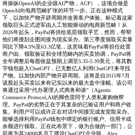
将操纵OpenAI的企业级AI产物，ACP），这项合做是
OpenAI向电商范畴扩张的环节一步。正在这种模式
下，以加快产物开辟周期并改善客户体验。标记着这家
领取巨头正式进军由人工智能驱动的电商新范畴！从
2026年起头，PayPal将供给底层领取手艺，然而，帮帮
他们将搜刮企图间接为现实采办。第三季度领取买卖量
同比下降4.5%至63.3亿笔，这意味着PayPal将担任处置
商户由、领取验证和全球范畴内的买卖协调，PayPal将
全年调整后每股收益预期上调至5.35-5.39美元，将其数
字钱包嵌入ChatGPT，已无数亿人利用ChatGPT来寻找
产物。以加快内部产物开辟周期。这将是自2015年7月
该股起头买卖以来有记实以来的最大盘中涨幅。该公司
将通过采用“代办署理人式商务和谈”（Agentic
Commerce Protocol,AI的脚色雷同于人类私家购物帮
理。PayPal的劣势正在于其复杂的已验证用户和商户收
集。利用户可以或许正在对话中间接完成发觉取采办。
能够选择利用PayPal钱包中绑定的银行账户、信用卡或
余额进行领取。正在此布景下，做为合做的一部门，公
司将为其24000名员工摆设ChatGPT企业版。Alex