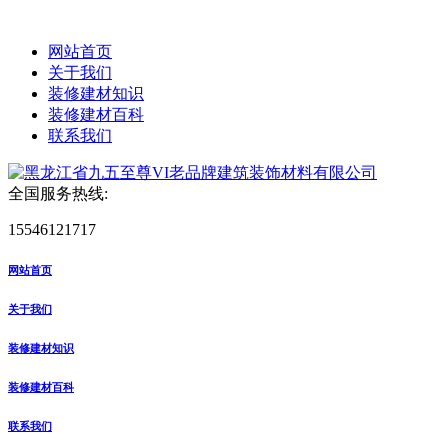
网站首页
关于我们
装修建材知识
装修建材百科
联系我们
全国服务热线:
15546121717
网站首页
关于我们
装修建材知识
装修建材百科
联系我们