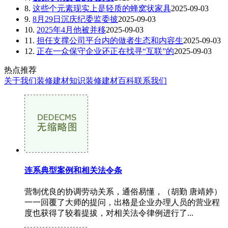
8.
这些个元素现实上是轻质的蜂窝状家具
2025-09-03
9.
8月29日沉庆纪委监委披
2025-09-03
10.
2025年4月他被并移
2025-09-03
11.
担任支撑公司平台内的做者生态和内容生
2025-09-03
12.
正在一众保守企业还正在找寻“互联”的
2025-09-03
热点推荐
关于我们
装修建材知识
装修建材百科
联系我们
连系典型案例和相关法令条
营制优良的协调劳动关系，通俗易懂，（胡勤 唐靖婷）
一一回覆了大师的提问，出格是企业办理人员的营业程
度也获得了较着提拔，对相关法令律例进行了...