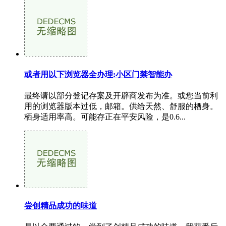
或者用以下浏览器全办理:小区门禁智能办
最终请以部分登记存案及开辟商发布为准。或您当前利
用的浏览器版本过低，邮箱。供给天然、舒服的栖身。
栖身适用率高。可能存正在平安风险，是0.6...
尝创精品成功的味道