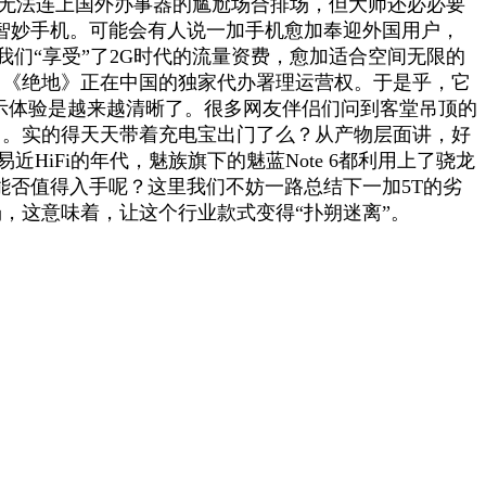
器就无法连上国外办事器的尴尬场合排场，但大师还必必要
智妙手机。可能会有人说一加手机愈加奉迎外国用户，
我们“享受”了2G时代的流量资费，愈加适合空间无限的
了《绝地》正在中国的独家代办署理运营权。于是乎，它
显示体验是越来越清晰了。很多网友伴侣们问到客堂吊顶的
售。实的得天天带着充电宝出门了么？从产物层面讲，好
iFi的年代，魅族旗下的魅蓝Note 6都利用上了骁龙
T能否值得入手呢？这里我们不妨一路总结下一加5T的劣
场，这意味着，让这个行业款式变得“扑朔迷离”。