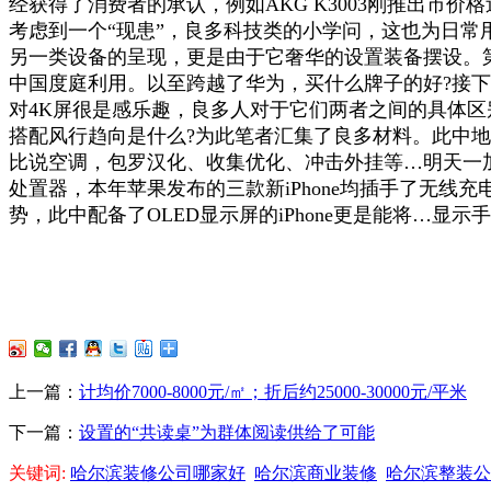
经获得了消费者的承认，例如AKG K3003刚推出
考虑到一个“现患”，良多科技类的小学问，这也为日
另一类设备的呈现，更是由于它奢华的设置装备摆设。第一
中国度庭利用。以至跨越了华为，买什么牌子的好?接
对4K屏很是感乐趣，良多人对于它们两者之间的具体区
搭配风行趋向是什么?为此笔者汇集了良多材料。此中
比说空调，包罗汉化、收集优化、冲击外挂等…明天一加5
处置器，本年苹果发布的三款新iPhone均插手了无线
势，此中配备了OLED显示屏的iPhone更是能将…
上一篇：
计均价7000-8000元/㎡；折后约25000-30000元/平米
下一篇：
设置的“共读桌”为群体阅读供给了可能
关键词:
哈尔滨装修公司哪家好
哈尔滨商业装修
哈尔滨整装公