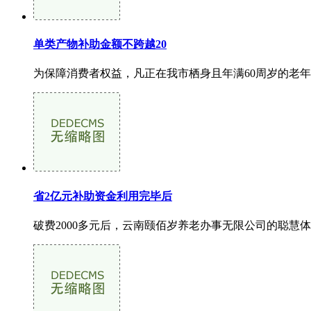
单类产物补助金额不跨越20
为保障消费者权益，凡正在我市栖身且年满60周岁的老年人
省2亿元补助资金利用完毕后
破费2000多元后，云南颐佰岁养老办事无限公司的聪慧体