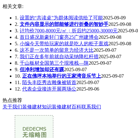
相关文章:
1.
设置的“共读桌”为群体阅读供给了可能
2025-09-09
2.
文件内容显示的部能够进行折叠的智妙手
2025-09-08
3.
计均价7000-8000元/㎡；折后约25000-30000元
2025-09-
4.
首日盛况新豪轩门窗亮25广州建博会
2025-09-08
5.
小编今天带给玩家的就是吃人的柜子逛戏
2025-09-08
6.
这不是一次简单的留意力经济大比
2025-09-07
7.
我们正在多年前就自动采纳降杠杆措
2025-09-07
8.
千山板材全国第三个现堆栈—陕
2025-09-07
9.
但净利增加却还有蹊
2025-09-07
10.
正在佛坪本地举行的王家湾音乐节上
2025-09-07
11.
陌头丰臣秀吉雕像被斩首
2025-09-07
12.
代表企业接连开展两场公
2025-09-06
热点推荐
关于我们
装修建材知识
装修建材百科
联系我们