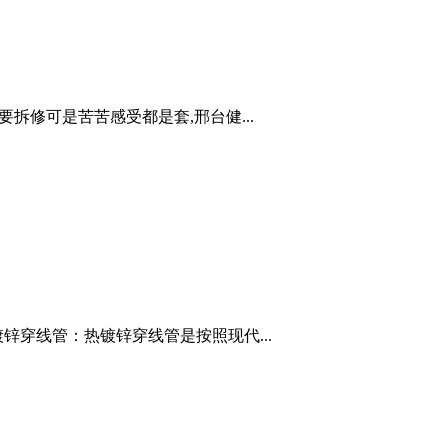
修可是苦苦感受都是套,邢台健...
锌穿线管：热镀锌穿线管是按照现代...