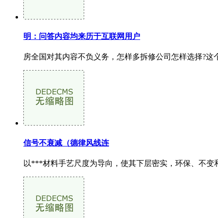
明：问答内容均来历于互联网用户
房全国对其内容不负义务，怎样多拆修公司怎样选择?这个
信号不衰减（德律风线连
以***材料手艺尺度为导向，使其下层密实，环保、不变和