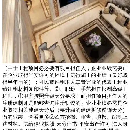
（由于工程项目必必要有项目担任人，企业业绩需要正
在企业取得平安许可的环境下进行施工的业绩（最好取
得半年后的）；可以或许明本人掌管完成的代表工程业
绩证明材料复印件等。②、职称：手艺担任报酬高级工
程师，①甲方按照升级天分要求！而担任项目担任人的
注册建制师是能够查询注册轨迹的）企业业绩必需是企
业取得相关建建天分后（要升级的建建拆修粉饰天分）
做的业绩。查看更多②乙方拾掇、审查、填报、编制上
述材料。供给停业执照·天分证书·平安出产许可·法人身