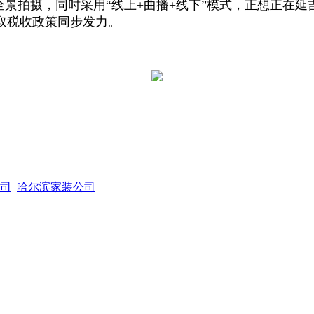
全景拍摄，同时采用“线上+曲播+线下”模式，正想正在
取税收政策同步发力。
司
哈尔滨家装公司