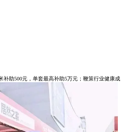
助500元，单套最高补助5万元；鞭策行业健康成