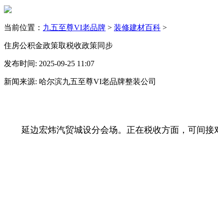
当前位置：
九五至尊VI老品牌
>
装修建材百科
>
住房公积金政策取税收政策同步
发布时间: 2025-09-25 11:07
新闻来源: 哈尔滨九五至尊VI老品牌整装公司
延边宏炜汽贸城设分会场。正在税收方面，可间接对接