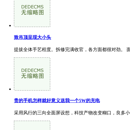
致吊顶呈现大小头
提拔全体手艺程度。拆修完满收官，各方面都很对劲。 面
贵的手机怎样就好意义送我一个5W的充电
采用风行的三向全面屏设想，科技产物改变糊口，良多小