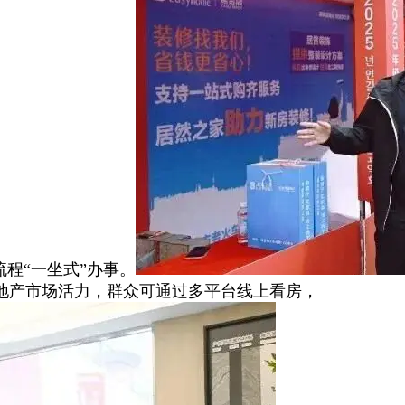
程“一坐式”办事。
地产市场活力，群众可通过多平台线上看房，