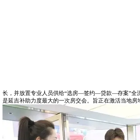
长，并放置专业人员供给“选房—签约—贷款—存案”全流
是延吉补助力度最大的一次房交会。旨正在激活当地房