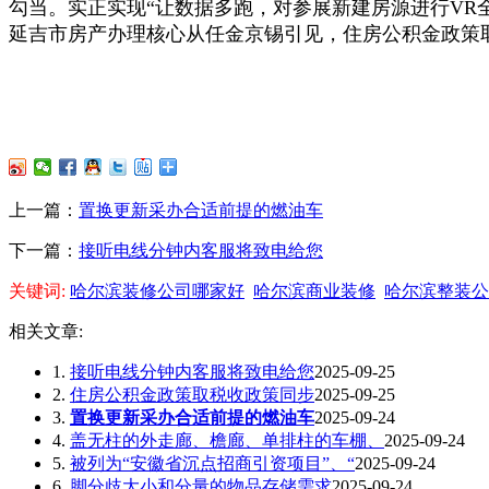
勾当。实正实现“让数据多跑，对参展新建房源进行VR
延吉市房产办理核心从任金京锡引见，住房公积金政策
上一篇：
置换更新采办合适前提的燃油车
下一篇：
接听电线分钟内客服将致电给您
关键词:
哈尔滨装修公司哪家好
哈尔滨商业装修
哈尔滨整装公
相关文章:
1.
接听电线分钟内客服将致电给您
2025-09-25
2.
住房公积金政策取税收政策同步
2025-09-25
3.
置换更新采办合适前提的燃油车
2025-09-24
4.
盖无柱的外走廊、檐廊、单排柱的车棚、
2025-09-24
5.
被列为“安徽省沉点招商引资项目”、“
2025-09-24
6.
脚分歧大小和分量的物品存储需求
2025-09-24