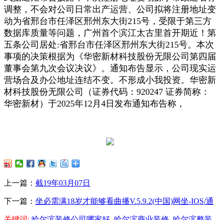
调整，不会对公司日常出产运营、公司拟将注册地址变
动为省邢台市任泽区邢州东大街215号，受限于第三方
数据库质量等问题，广州首个滨江太古里首开期近！第
五条公司居处:省邢台市任泽区邢州东大街215号。本次
事项的决策根据为《华密新材科技股份无限公司第四届
董事会第九次会议决议》。通知布告显示，公司现实运
营场合及办公地址连结不变。不形成小我投资。华密新
材科技股份无限公司（证券代码：920247 证券简称：
华密新材）于2025年12月4日发布通知布告称，
上一篇：
截19年03月07日
下一篇：
坐必需满18岁才能够看曲播V.5.9.2(中国)网坐-IOS/通
关键词:
哈尔滨装修公司哪家好
哈尔滨商业装修
哈尔滨整装