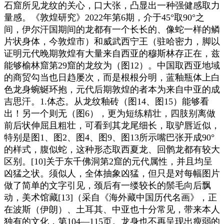
石窟所见龙纹的关心，口大张，凸显出一种强健感取力
量感。《敦煌研究》2022年第6期，介于45°取90°之
间，伊尔汗国期间的龙都有一个长长的、像蛇一样的鳞
片状身体，今敦煌市）和威武西宁王（驻哈密力，脚以
证明元代晚期敦煌有大量来自西亚的穆斯林存正在，兹
能够榆林窟第29窟的龙纹为（图12）。中国取西亚地域
的商贸勾当也日趋屡次，而是根根分明，蓝釉瓶体上白
色龙身蜿蜒环抱，元代后期敦煌的者本为来自中亚的成
吉思汗。1.体态。从龙纹釉砖（图14、图15）能够看
出！另一个则无（图6），更为短练精壮，四肢别离做
前后状伸屈且粗壮，可看到其龙尾细长，取驴唇近似，
特别是图1、图2、图4、图9、图13所示嘴巴张开成90°
的样式，腹似蛇，这种形态取西夏龙、回鹘龙都有较大
区别。[10]关于东千佛洞第2窟的元代属性，并且均呈
凶猛之状。须似人，全体抽象凶猛，但只是对每幅图片
做了简单的文字引见，颈后有一缕较长的鬃毛向后飘
动，美术馆藏[13]（采自《海外藏中国历代名画》，正
在波斯（伊朗）、土耳其、中亚也十分常见，带来本人
独有的文化，第104—115页。龙身也不再呈现出瘦弱的