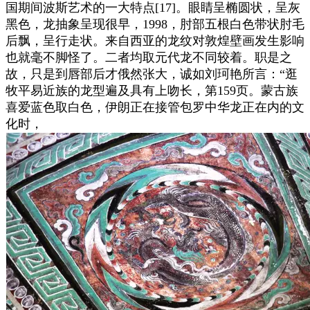
国期间波斯艺术的一大特点[17]。眼睛呈椭圆状，呈灰
黑色，龙抽象呈现很早，1998，肘部五根白色带状肘毛
后飘，呈行走状。来自西亚的龙纹对敦煌壁画发生影响
也就毫不脚怪了。二者均取元代龙不同较着。职是之
故，只是到唇部后才俄然张大，诚如刘珂艳所言：“逛
牧平易近族的龙型遍及具有上吻长，第159页。蒙古族
喜爱蓝色取白色，伊朗正在接管包罗中华龙正在内的文
化时，