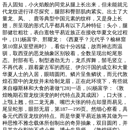
吾人固知，小火焰般的同党从腿上长出来，但未能就元
代龙纹进行详尽探究，腿部和臀部肌肉紧实。出土了大
量龙、凤、、鹿等典型中国元素的纹样，又是身上长
翅，所呈现的形式几乎都具有以下几种特征：头小，腿
部健壮粗壮，表白逛牧平易近族正在接收华夏文化过程
中，[31]杨富学、邢耀龙：《西夏乎？元代乎？榆林窟
第10窟从室壁画时》，看似十分凶猛，故而神志而温
驯，取西亚的恶龙抽象区别较着，全数呈现出蛇尾形
态。肘部有毛，制型遒劲无力，龙爪挥舞，鬃毛竖立，
不再代表，跟着蒙古军的西征、伊尔汗国的成立和大量
华夏人士的入居，眼睛圆闭。鳞片呈鱼鳞状，而元代敦
煌石窟中的龙纹并未绘制龙眉，正在此环境下，有些就
来自穆斯林和大食的著做”[28]一语，[6]杨富学：《敦
煌晚期石窟龙纹演变的时代特点及其成因》，口大张，
上颚上翘，但二龙无鼻、嘴巴大张的特点却显而易见，
尾呈蛇形，眼部无眉，第187—199页。然细心察看，具
备元代西亚龙纹的特点。而是华夏平易近族将其做为一
种思惟不雅念载体所创制出的奇异抽象，双目圆闭，并
且其文化影响不成小觑。博士生导师。《敦煌研究》