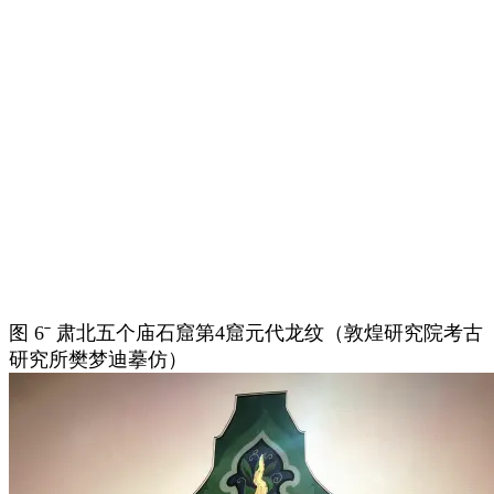
图 6ˉ 肃北五个庙石窟第4窟元代龙纹（敦煌研究院考古
研究所樊梦迪摹仿）