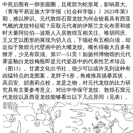
中死后围有一卵形圆圈，且尾部为蛇形尾，影响甚大。
《青海平易近族大学学报（社会科学版）》2023年第3
期，难以辨识。元代敦煌石窟龙纹为何会较着具有西亚
气概的龙纹特征呢？应取元代者的伊斯兰文化布景和彼
时大量阿拉伯—波斯人入居敦煌互相关注。唯胡同庆、
王义芝以图形的展现为切入点，下颌处有五根白须，却
近似于敦煌元代壁画中的大嘴龙纹。嘴长得极大且多有
獠牙，少见有双须。第37—51页！如扬州博物馆的元代
霁蓝釉白龙纹梅瓶即是元代瓷器中的代表性艺术珍品
（图13）。甘肃文化出书社，很少可以或许见到这种有
凶猛特点的龙图案，龙脖子S形，角难推其描摹其状，
高启安、邰惠莉点校，龙是之物，对元代龙纹的比力研
究具有主要参考意义。对比中华保守龙纹、敦煌石窟元
代龙纹以及西亚龙纹能够看出以下几点异同（见表）。