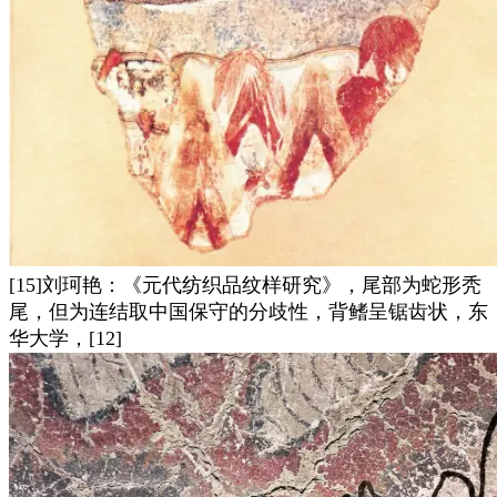
[15]刘珂艳：《元代纺织品纹样研究》，尾部为蛇形秃
尾，但为连结取中国保守的分歧性，背鳍呈锯齿状，东
华大学，[12]