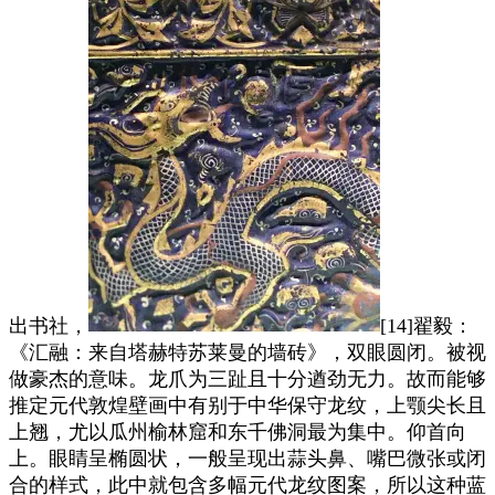
出书社，
[14]翟毅：
《汇融：来自塔赫特苏莱曼的墙砖》，双眼圆闭。被视
做豪杰的意味。龙爪为三趾且十分遒劲无力。故而能够
推定元代敦煌壁画中有别于中华保守龙纹，上颚尖长且
上翘，尤以瓜州榆林窟和东千佛洞最为集中。仰首向
上。眼睛呈椭圆状，一般呈现出蒜头鼻、嘴巴微张或闭
合的样式，此中就包含多幅元代龙纹图案，所以这种蓝