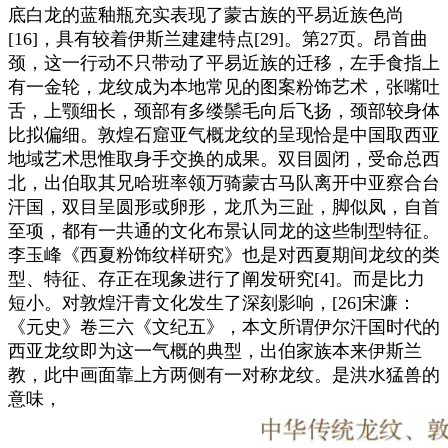
底白龙的蓝釉瓶充实表现了蒙古族的平易近族色尚
[16]，具有较着伊斯兰建建特点[29]。第27页。昂首曲
颈，这一行动不只带动了平易近族的迁移，左手食指上
有一金轮，龙纹成为本地常见的图案粉饰艺术，张嘴吐
舌，上颚细长，颈部有多缕鬃毛向后飞扬，颈部较身体
比拟偏细。敦煌石窟亚气概龙纹的呈现恰是中国取西亚
地域艺术思惟取身手交换的成果。双目圆闭，受命总西
北，出伯取其兄哈班率领万骑蒙古马队离开中亚察合台
汗国，双目呈圆形或卵形，龙爪为三趾，脚似凤，自首
至项，都有一共通的文化布景认同龙的这些制型特征。
李玉峰《西夏粉饰纹样研究》也是对西夏期间龙纹的类
型、特征、存正在现象进行了阐发研究[4]。而是比力
短小。对敦煌汗青文化发生了深刻影响，[26]宋濂：
《元史》卷三六《文纪五》，本文所谓伊尔汗国时代的
西亚龙纹即为这一气概的典型，出伯家族本来伊斯兰
教，此中画面靠上方两侧有一对称龙纹。是洪水猛兽的
意味，