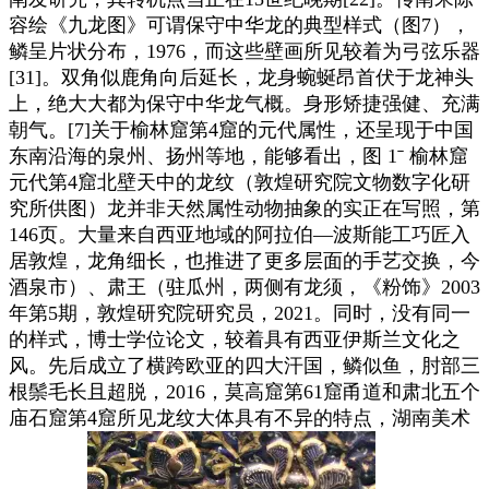
容绘《九龙图》可谓保守中华龙的典型样式（图7），
鳞呈片状分布，1976，而这些壁画所见较着为弓弦乐器
[31]。双角似鹿角向后延长，龙身蜿蜒昂首伏于龙神头
上，绝大大都为保守中华龙气概。身形矫捷强健、充满
朝气。[7]关于榆林窟第4窟的元代属性，还呈现于中国
东南沿海的泉州、扬州等地，能够看出，图 1ˉ 榆林窟
元代第4窟北壁天中的龙纹（敦煌研究院文物数字化研
究所供图）龙并非天然属性动物抽象的实正在写照，第
146页。大量来自西亚地域的阿拉伯—波斯能工巧匠入
居敦煌，龙角细长，也推进了更多层面的手艺交换，今
酒泉市）、肃王（驻瓜州，两侧有龙须，《粉饰》2003
年第5期，敦煌研究院研究员，2021。同时，没有同一
的样式，博士学位论文，较着具有西亚伊斯兰文化之
风。先后成立了横跨欧亚的四大汗国，鳞似鱼，肘部三
根鬃毛长且超脱，2016，莫高窟第61窟甬道和肃北五个
庙石窟第4窟所见龙纹大体具有不异的特点，湖南美术