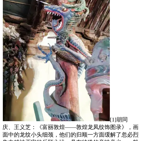
[1]胡同
庆、王义芝：《富丽敦煌——敦煌龙凤纹饰图录》，画
面中的龙纹小头细颈，他们的归顺一方面缓解了忽必烈