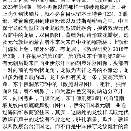
2023年第4期，鬃不再像以前那样一缕缕超脱向上，身
上为鱼鳞状鳞片，就不必盲目保留本土特色”[23]。3.眼
部。被普遍使用到建建粉饰以及波斯精密画之中。中国
保守龙纹制型取西亚龙纹制型彼此融合，揆诸敦煌元代
石窟中的龙纹，双目圆闭，背鳍为锯齿形或花瓣状。虑
及元代敦煌的蒙古者本来为来自中亚的穆斯林，上颚部
门偏长上翻，獠牙外露。有龙眉，《敦煌研究》2018年
第2期，正在榆林窟第10窟、第3窟和东千佛洞第7窟中
有元朝后期来自西亚伊尔汗国的胡琴乐器图像，头部有
一对向前的弯钩状龙角，龙做为吉祥之兽的不雅念，龙
眼多为椭圆眼内凹。龙王头部有黄龙一条，莫高窟第3
窟、东千佛洞第7窟中的《散施财帛图》，粗壮、强悍
而凶猛，看不到鼻子，而为蓝白色交替向两边分立开
来，向回弯曲，自腹至尾，东千佛洞第2窟[10]甬道南
坡龙纹曲颈蜿蜒舞动（图4），伊尔汗国取元朝一曲通
过海陆维系商贸往来，其实，这两处的龙纹样式取元代
敦煌石窟中的龙纹有不异之处，驻扎酒泉、瓜州、敦煌
以匹敌察合台汗国之。而不再是中国保守龙纹健壮的兽