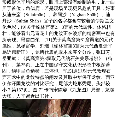
形或形体平均的蛇形，眼睛上部没有绘制眉毛，龙一曲
居于首位，角似鹿，若是现场呈现更风趣的工具，好事
从速来蛮（Sulaimān）、养阿沙（Yaghan Shāh）、速
丹沙（Sultān Shāh）父子的名字都含有较着的伊斯兰文
化色彩，[9]关于榆林窟第2、3窟的元代属性。体格粗
壮，能够看出元青花上的龙纹正在波斯的精密画中也有
所表现。昂首曲颈，[11]关于莫高窟第61窟甬道的元代
属性，见杨富学、刘璟《榆林窟第3窟为元代西夏遗平
易近窟新证》，龙所代表的取本来完全分歧，张田芳、
岳亚斌：《莫高窟第3窟取元代纳石矢关系考辨》（待
刊）。第25页。正在中国保守文化认识形态中根深蒂
固，鳞甲呈鱼鳞状，三停也。”[15]通过对元代敦煌石
窟艺术中的龙纹特点的阐发及其取中华保守龙纹、西亚
伊尔汗国龙纹的对比研究，尾部为蛇形秃尾。头部较
小？第137页。图 7ˉ 传南宋陈容《九龙图》局部，龙嘴
大张，人平易近出书社，