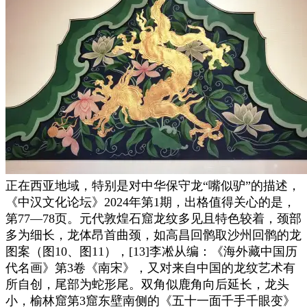
正在西亚地域，特别是对中华保守龙“嘴似驴”的描述，
《中汉文化论坛》2024年第1期，出格值得关心的是，
第77—78页。元代敦煌石窟龙纹多见且特色较着，颈部
多为细长，龙体昂首曲颈，如高昌回鹘取沙州回鹘的龙
图案（图10、图11），[13]李凇从编：《海外藏中国历
代名画》第3卷《南宋》，又对来自中国的龙纹艺术有
所自创，尾部为蛇形尾。双角似鹿角向后延长，龙头
小，榆林窟第3窟东壁南侧的《五十一面千手千眼变》