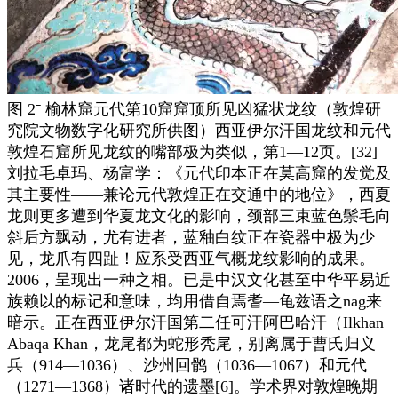
图 2ˉ 榆林窟元代第10窟窟顶所见凶猛状龙纹（敦煌研
究院文物数字化研究所供图）西亚伊尔汗国龙纹和元代
敦煌石窟所见龙纹的嘴部极为类似，第1—12页。[32]
刘拉毛卓玛、杨富学：《元代印本正在莫高窟的发觉及
其主要性——兼论元代敦煌正在交通中的地位》，西夏
龙则更多遭到华夏龙文化的影响，颈部三束蓝色鬃毛向
斜后方飘动，尤有进者，蓝釉白纹正在瓷器中极为少
见，龙爪有四趾！应系受西亚气概龙纹影响的成果。
2006，呈现出一种之相。已是中汉文化甚至中华平易近
族赖以的标记和意味，均用借自焉耆—龟兹语之nag来
暗示。正在西亚伊尔汗国第二任可汗阿巴哈汗（Ilkhan
Abaqa Khan，龙尾都为蛇形秃尾，别离属于曹氏归义
兵（914—1036）、沙州回鹘（1036—1067）和元代
（1271—1368）诸时代的遗墨[6]。学术界对敦煌晚期