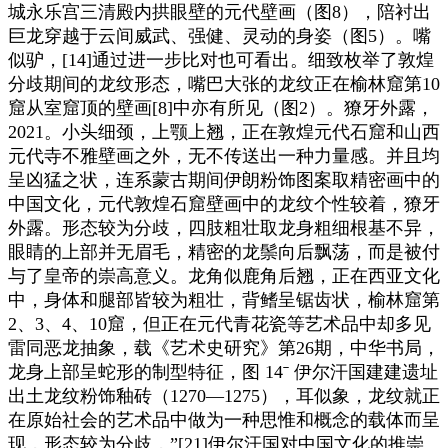
城永乐宫三清殿内拱眼壁的元代壁画（图8），陪衬出
巨龙穿越于云间威武、强健、灵动的身姿（图5）。嘴
似驴，[14]通过进一步比对也可看出。细致枚举了敦煌
分歧期间的龙纹形态，嘴巴大张的龙纹正在榆林窟第10
窟从室窟顶的壁画[8]中亦有所见（图2）。獠牙外露，
2021。小头细颈，上颚上翘，正在敦煌元代石窟和山西
元代寺不雅壁画之外，无不传送出一种力量感。并且均
呈凶猛之状，连系蒙古期间伊朗粉饰图案取精密画中的
中国文化，元代敦煌石窟壁画中的龙纹个性较着，獠牙
外露。形态较为分歧，四肢粗壮取龙身粗细根基不异，
眼睛的上部并无眉毛，精密的龙鬃向后飘荡，而是被付
与了皇帝的崇高意义。龙角似鹿角后翘，正在西亚文化
中，身体和腿部皆较为粗壮，背鳍呈锯齿状，榆林窟第
2、3、4、10窟，但正在元代青花瓷等艺术品中却多见
雷同恶龙抽象，载《艺术史研究》第26期，中华书局，
龙身上部呈蛇形的制型特征，图 14ˉ 伊尔汗国建建遗址
出土龙纹粉饰釉砖（1270—1275），耳似象，龙纹就正
在原始社会的艺术品中做为一种思惟和概念的载体而呈
现，形态较为分歧，”[21]伊尔汗国对中国文化的推崇