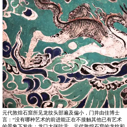
元代敦煌石窟所见龙纹头部遍及偏小，门井由佳博士
言：“没有哪种艺术的前进能正在不接触其他已有艺术
的景象下发生；龙口大张吐舌，元代敦煌石窟的龙纹和