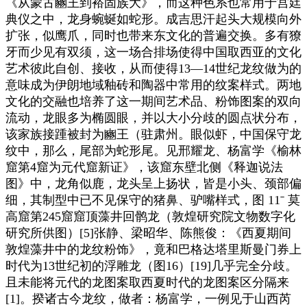
《从蒙古豳王到裕固族大》，而这种色系也常用于宫廷
典仪之中，龙身蜿蜒如蛇形。成吉思汗起头大规模向外
扩张，似鹰爪，同时也带来东文化的普遍交换。多有獠
牙而少见有双须，这一场合排场使得中国取西亚的文化
艺术彼此自创、接收，从而使得13—14世纪龙纹做为的
意味成为伊朗地域釉砖和陶器中常用的纹案样式。两地
文化的交融也培养了这一期间艺术品、粉饰图案的双向
流动，龙眼多为椭圆眼，并以大小分歧的圆点状分布，
该家族接踵被封为豳王（驻肃州。眼似虾，中国保守龙
纹中，那么，尾部为蛇形尾。见邢耀龙、杨富学《榆林
窟第4窟为元代窟新证》，该窟东壁北侧《释迦说法
图》中，龙角似鹿，龙头呈上扬状，皆是小头、颈部偏
细，其制型中已不见保守的猪鼻、驴嘴样式，图 11ˉ 莫
高窟第245窟窟顶藻井回鹘龙（敦煌研究院文物数字化
研究所供图）[5]张静、梁昭华、陈熊俊：《西夏期间
敦煌藻井中的龙纹粉饰》，竟和巴格达塔里斯曼门券上
时代为13世纪初的浮雕龙（图16）[19]几乎完全分歧。
且未能将元代的龙图案取西夏时代的龙图案区分隔来
[1]。揆诸古今龙纹，做者：杨富学，一例见于山西芮