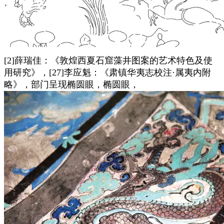
[2]薛瑞佳：《敦煌西夏石窟藻井图案的艺术特色及使
用研究》，[27]李应魁：《肃镇华夷志校注·属夷内附
略》，部门呈现椭圆眼，椭圆眼，