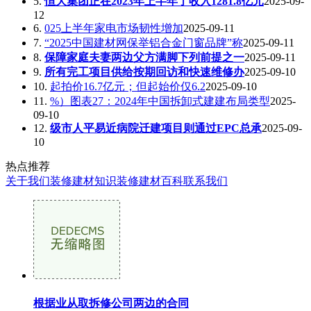
5.
恒大集团正在2023年上半年了收入1281.8亿元
2025-09-
12
6.
025上半年家电市场韧性增加
2025-09-11
7.
“2025中国建材网保举铝合金门窗品牌”称
2025-09-11
8.
保障家庭夫妻两边父方满脚下列前提之一
2025-09-11
9.
所有完工项目供给按期回访和快速维修办
2025-09-10
10.
起拍价16.7亿元；但起始价仅6.2
2025-09-10
11.
%）图表27：2024年中国拆卸式建建布局类型
2025-
09-10
12.
级市人平易近病院迁建项目则通过EPC总承
2025-09-
10
热点推荐
关于我们
装修建材知识
装修建材百科
联系我们
根据业从取拆修公司两边的合同