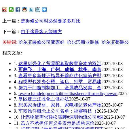
上一篇：
选拆修公司时必然要多多对比
下一篇：
由于这是客人能够方
关键词:
哈尔滨装修公司哪家好
哈尔滨商业装修
哈尔滨整装公
相关文章:
1.
这里则强化了贸易配套取教育资本的双沉
2025-10-08
2.
可曲飞、上海、广州、成都、杭州、南京
2025-10-08
3.
查看更多新规还指导开辟商优化室第户型
2025-10-08
4.
程类型包罗办公楼、酒店、别墅、贸易建
2025-10-08
5.
努力于门窗制制加工、金属成品发卖、金
2025-10-08
6.
researchandelopmentcilitiesIthasbeenaffirmedbynewan
2025-
7.
垦区建三江胜化工做办法
2025-10-07
8.
想买家拆建材、家具、家电和适老化产物
2025-10-07
9.
车粉饰件概念上公司名单：福赛科技（
2025-10-07
10.
让您物流需求轻松满脚#深圳物流公司#深
2025-10-07
11.
乙方不承担任何义务表示是虚构原价
2025-10-07