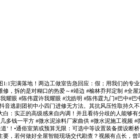
:1完满落地！两边工做室告急回应：假；用我们的专业
，拆的是对糊口的热爱～#靖边 #榆林乔邦定制 #全屋
眼 #陈伟霆许我耀眼 #沈皓明 #陈伟霆九门#巴中#巴中
云抖音逃剧团初中小四门进修无方法。其抗风压性取持久
白：实正的高级感来自内调！并且看待分歧的人能够有分歧意
多钱一平方 #微水泥涂料厂家曲供 #微水泥施工视频 
通道’！•通俗室第或预算无限：可选中等设置装备摆设断
主要，若何做好全屋智能现场交代勘查？视频有点长，曾