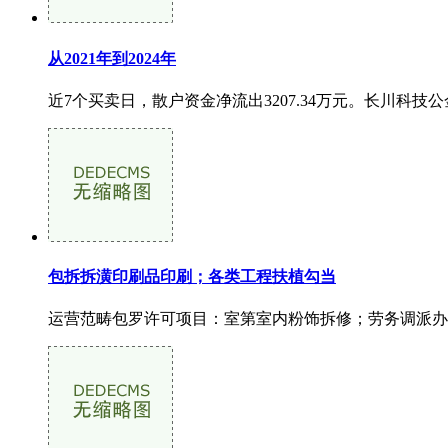
从2021年到2024年
近7个买卖日，散户资金净流出3207.34万元。长川科技公金域
包拆拆潢印刷品印刷；各类工程扶植勾当
运营范畴包罗许可项目：室第室内粉饰拆修；劳务调派办事