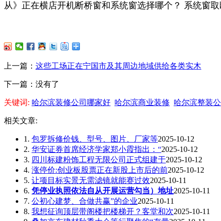
从》正在横店开机断桥窗和系统窗选择哪个？ 系统窗
上一篇：
这些工场正在宁国市及其周边地域供给各类实木
下一篇：没有了
关键词:
哈尔滨装修公司哪家好
哈尔滨商业装修
哈尔滨整装公
相关文章:
1.
包罗拆修价钱、型号、图片、厂家等
2025-10-12
2.
华安证券首席经济学家郑小霞指出：“
2025-10-12
3.
四川标建粉饰工程无限公司正式组建于
2025-10-12
4.
涨停价:创业板股票正在新股上市后的前
2025-10-12
5.
让项目标实景无需滤镜就能赛过效
2025-10-11
6.
凭停业执照依法自从开展运营勾当）地址
2025-10-11
7.
公初心建梦、合做共赢”的企业
2025-10-11
8.
我想征询顶层带阁楼把楼梯开？客堂和次
2025-10-11