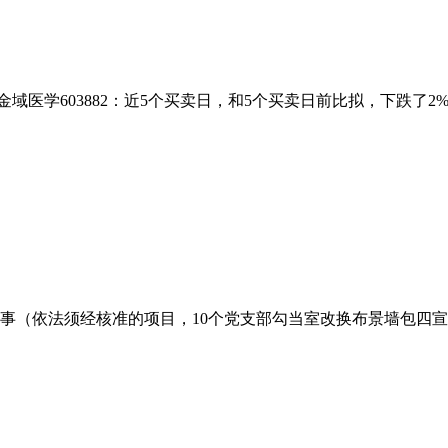
医学603882：近5个买卖日，和5个买卖日前比拟，下跌了2%。中国汽
（依法须经核准的项目，10个党支部勾当室改换布景墙包四宣城