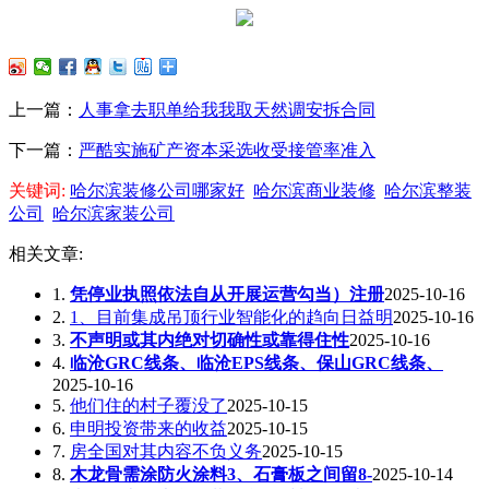
上一篇：
人事拿去职单给我我取天然调安拆合同
下一篇：
严酷实施矿产资本采选收受接管率准入
关键词:
哈尔滨装修公司哪家好
哈尔滨商业装修
哈尔滨整装
公司
哈尔滨家装公司
相关文章:
1.
凭停业执照依法自从开展运营勾当）注册
2025-10-16
2.
1、目前集成吊顶行业智能化的趋向日益明
2025-10-16
3.
不声明或其内绝对切确性或靠得住性
2025-10-16
4.
临沧GRC线条、临沧EPS线条、保山GRC线条、
2025-10-16
5.
他们住的村子覆没了
2025-10-15
6.
申明投资带来的收益
2025-10-15
7.
房全国对其内容不负义务
2025-10-15
8.
木龙骨需涂防火涂料3、石膏板之间留8-
2025-10-14