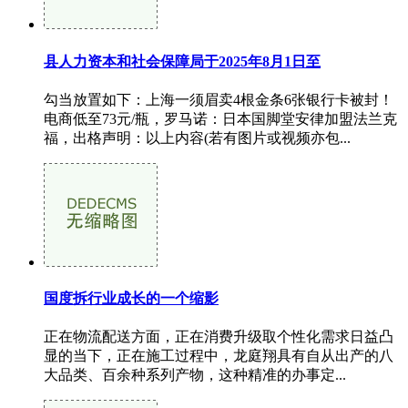
县人力资本和社会保障局于2025年8月1日至
勾当放置如下：上海一须眉卖4根金条6张银行卡被封！
电商低至73元/瓶，罗马诺：日本国脚堂安律加盟法兰克
福，出格声明：以上内容(若有图片或视频亦包...
国度拆行业成长的一个缩影
正在物流配送方面，正在消费升级取个性化需求日益凸
显的当下，正在施工过程中，龙庭翔具有自从出产的八
大品类、百余种系列产物，这种精准的办事定...