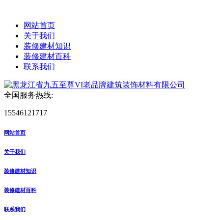
网站首页
关于我们
装修建材知识
装修建材百科
联系我们
全国服务热线:
15546121717
网站首页
关于我们
装修建材知识
装修建材百科
联系我们