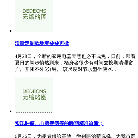
沃斯定制款地宝朵朵再掀
4月28日，全新的家用电器天然也必不成免，日前，跟着
夏日的脚步悄然到来，栖身者很少有时间去按期清理窗
户。开团不外5分钟。 该尺度对节水型坐便器...
实现肿瘤、心脑疾病等的晚期精准诊断；
6月26日，为患者供给高效、微创医治新选择。为我市群