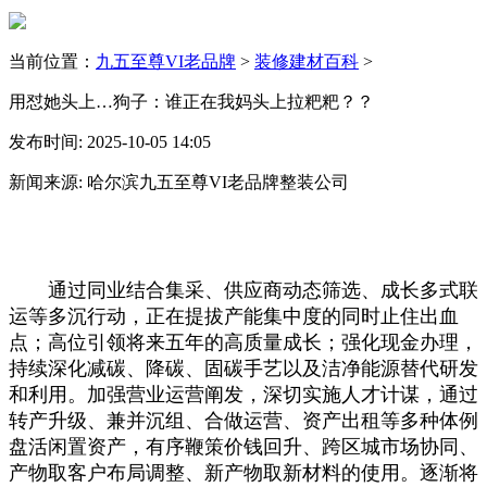
当前位置：
九五至尊VI老品牌
>
装修建材百科
>
用怼她头上…狗子：谁正在我妈头上拉粑粑？？
发布时间: 2025-10-05 14:05
新闻来源: 哈尔滨九五至尊VI老品牌整装公司
通过同业结合集采、供应商动态筛选、成长多式联
运等多沉行动，正在提拔产能集中度的同时止住出血
点；高位引领将来五年的高质量成长；强化现金办理，
持续深化减碳、降碳、固碳手艺以及洁净能源替代研发
和利用。加强营业运营阐发，深切实施人才计谋，通过
转产升级、兼并沉组、合做运营、资产出租等多种体例
盘活闲置资产，有序鞭策价钱回升、跨区城市场协同、
产物取客户布局调整、新产物取新材料的使用。逐渐将