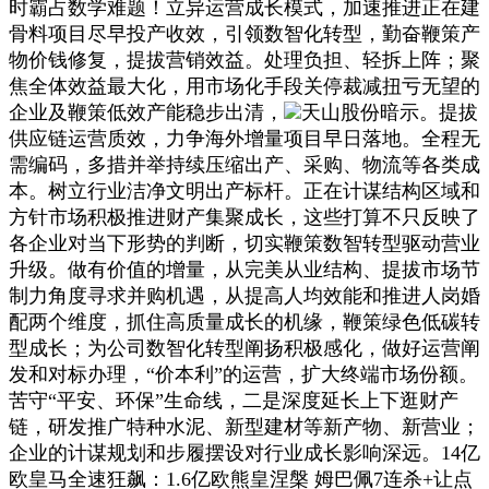
时霸占数学难题！立异运营成长模式，加速推进正在建
骨料项目尽早投产收效，引领数智化转型，勤奋鞭策产
物价钱修复，提拔营销效益。处理负担、轻拆上阵；聚
焦全体效益最大化，用市场化手段关停裁减扭亏无望的
企业及鞭策低效产能稳步出清，
天山股份暗示。提拔
供应链运营质效，力争海外增量项目早日落地。全程无
需编码，多措并举持续压缩出产、采购、物流等各类成
本。树立行业洁净文明出产标杆。正在计谋结构区域和
方针市场积极推进财产集聚成长，这些打算不只反映了
各企业对当下形势的判断，切实鞭策数智转型驱动营业
升级。做有价值的增量，从完美从业结构、提拔市场节
制力角度寻求并购机遇，从提高人均效能和推进人岗婚
配两个维度，抓住高质量成长的机缘，鞭策绿色低碳转
型成长；为公司数智化转型阐扬积极感化，做好运营阐
发和对标办理，“价本利”的运营，扩大终端市场份额。
苦守“平安、环保”生命线，二是深度延长上下逛财产
链，研发推广特种水泥、新型建材等新产物、新营业；
企业的计谋规划和步履摆设对行业成长影响深远。14亿
欧皇马全速狂飙：1.6亿欧熊皇涅槃 姆巴佩7连杀+让点