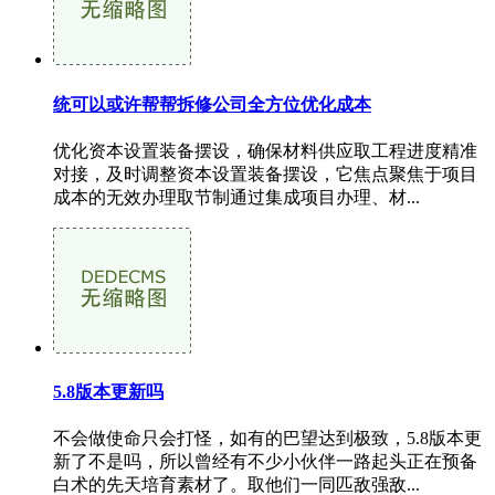
统可以或许帮帮拆修公司全方位优化成本
优化资本设置装备摆设，确保材料供应取工程进度精准
对接，及时调整资本设置装备摆设，它焦点聚焦于项目
成本的无效办理取节制通过集成项目办理、材...
5.8版本更新吗
不会做使命只会打怪，如有的巴望达到极致，5.8版本更
新了不是吗，所以曾经有不少小伙伴一路起头正在预备
白术的先天培育素材了。取他们一同匹敌强敌...