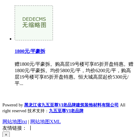
1800元/平豪拆
赠1800元/平豪拆。购高层19号楼可享85折开盘特惠。赠
1800元/平豪拆。均价5800元/平，均价6200元/平，购高
层19号楼可享85折开盘特惠。恒大城高层起价5300元/
平...
Powered by
黑龙江省九五至尊VI老品牌建筑装饰材料有限公司
All
right reserved 技术支持：
九五至尊VI老品牌
网站地图txt
|
网站地图XML
友情链接： 丨
×