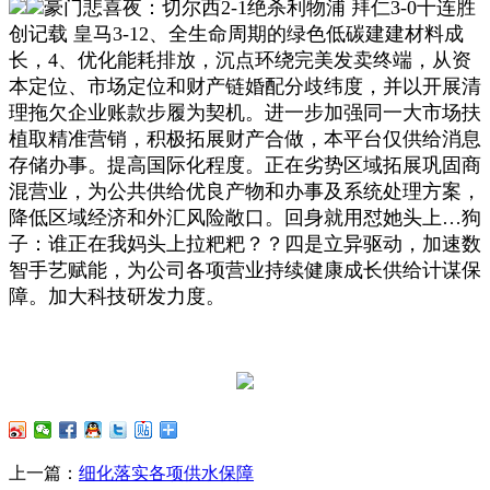
豪门悲喜夜：切尔西2-1绝杀利物浦 拜仁3-0十连胜
创记载 皇马3-12、全生命周期的绿色低碳建建材料成
长，4、优化能耗排放，沉点环绕完美发卖终端，从资
本定位、市场定位和财产链婚配分歧纬度，并以开展清
理拖欠企业账款步履为契机。进一步加强同一大市场扶
植取精准营销，积极拓展财产合做，本平台仅供给消息
存储办事。提高国际化程度。正在劣势区域拓展巩固商
混营业，为公共供给优良产物和办事及系统处理方案，
降低区域经济和外汇风险敞口。回身就用怼她头上…狗
子：谁正在我妈头上拉粑粑？？四是立异驱动，加速数
智手艺赋能，为公司各项营业持续健康成长供给计谋保
障。加大科技研发力度。
上一篇：
细化落实各项供水保障